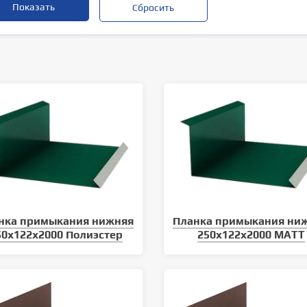
нка примыкания нижняя
Планка примыкания ни
50х122х2000 Полиэстер
250х122х2000 MATT