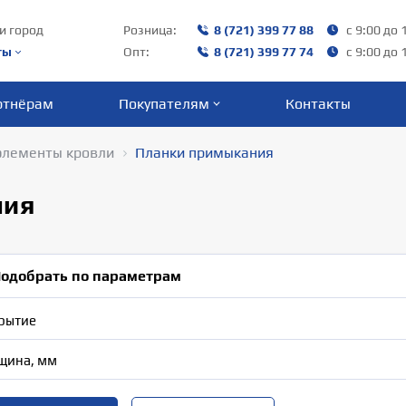
и город
Розница:
8 (721) 399 77 88
с 9:00 до 
ты
Опт:
8 (721) 399 77 74
с 9:00 до 
ртнёрам
Покупателям
Контакты
элементы кровли
Планки примыкания
ния
одобрать по параметрам
рытие
щина, мм