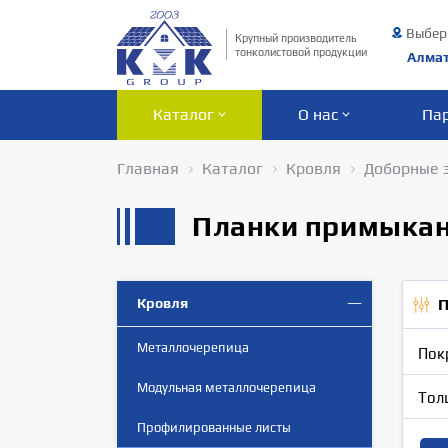
Выбер
Крупный производитель
тонколистовой продукции
Алма
Каталог
О нас
Па
Главная
Каталог
Кровля
Доборные 
Планки примыка
Кровля
П
Металлочерепица
Пок
Модульная металлочерепица
Тол
Профилированные листы