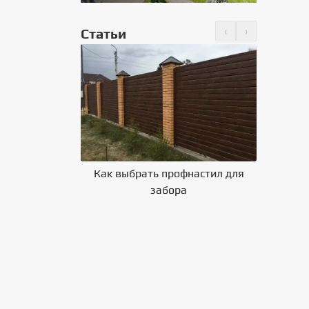
‹
›
Статьи
но крепить
 на крышу
Как выбрать профнастил для
Влияние 
забора
на выбор