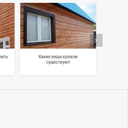
лить
Какие виды кровли
Ка
существуют
метал