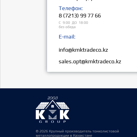
Телефон:
8 (7213) 99 77 66
С 9:00 ДО 18:00
без обеда
E-mail:
Розница:
info@kmktradeco.kz
Опт:
sales.opt@kmktradeco.kz
© 2026 Крупный производитель тонколистовой
металлопродукции в Казахстане