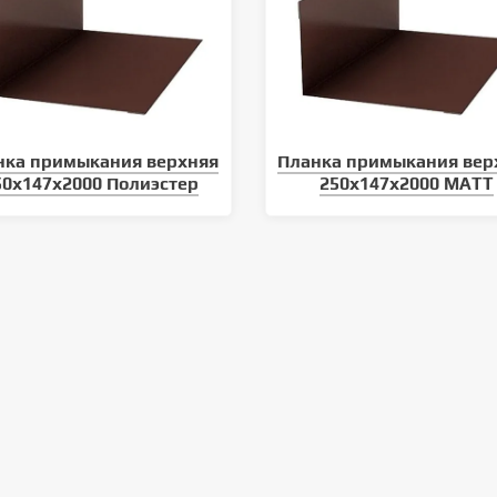
нка примыкания верхняя
Планка примыкания вер
50х147х2000 Полиэстер
250х147х2000 MATT