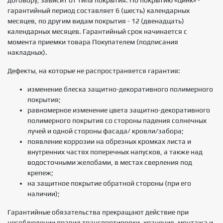
договору, зависит от типа покрытия. По покрытию «Цинк» -
гарантийный период составляет 6 (шесть) календарных
месяцев, по другим видам покрытия - 12 (двенадцать)
календарных месяцев. Гарантийный срок начинается с
момента приемки товара Покупателем (подписания
накладных).
Дефекты, на которые не распространяется гарантия:
изменение блеска защитно-декоративного полимерного
покрытия;
равномерное изменение цвета защитно-декоративного
полимерного покрытия со стороны падения солнечных
лучей и одной стороны фасада/ кровли/забора;
появление коррозии на обрезных кромках листа и
внутренних частях поперечных напусков, а также над
водосточными желобами, в местах сверления под
крепеж;
на защитное покрытие обратной стороны (при его
наличии);
Гарантийные обязательства прекращают действие при
несоблюдении правил транспортировки, хранения, монтажа и