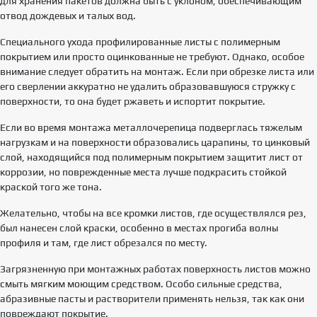
для хранения пакетов должна быть с уклоном, обеспечивающим
отвод дождевых и талых вод.
Специального ухода профилированные листы с полимерным
покрытием или просто оцинкованные не требуют. Однако, особое
внимание следует обратить на монтаж. Если при обрезке листа или
его сверлении аккуратно не удалить образовавшуюся стружку с
поверхности, то она будет ржаветь и испортит покрытие.
Если во время монтажа металлочерепица подверглась тяжелым
нагрузкам и на поверхности образовались царапины, то цинковый
слой, находящийся под полимерным покрытием защитит лист от
коррозии, но поврежденные места лучше подкрасить стойкой
краской того же тона.
Желательно, чтобы на все кромки листов, где осуществлялся рез,
был нанесен слой краски, особенно в местах прогиба волны
профиля и там, где лист обрезался по месту.
Загрязненную при монтажных работах поверхность листов можно
смыть мягким моющим средством. Особо сильные средства,
абразивные пасты и растворители применять нельзя, так как они
повреждают покрытие.