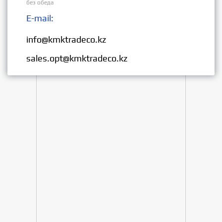
без обеда
E-mail:
Розница:
info@kmktradeco.kz
Опт:
sales.opt@kmktradeco.kz