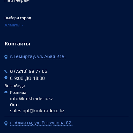
Партнёрам
Выбери город
Алматы
Контакты
г.Темиртау, ул. Абая 219.
8 (7213) 99 77 66
С 9:00 ДО 18:00
без обеда
Розница:
info@kmktradeco.kz
Опт:
sales.opt@kmktradeco.kz
г. Алматы, ул. Рыскулова 82.