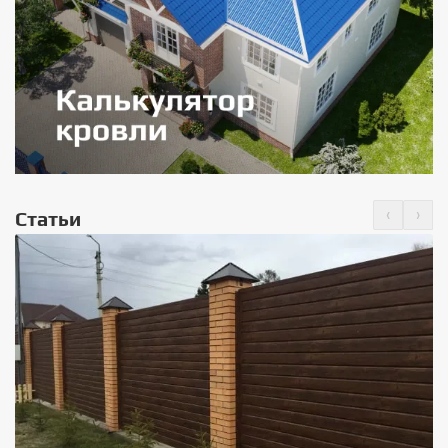
‹
›
Статьи