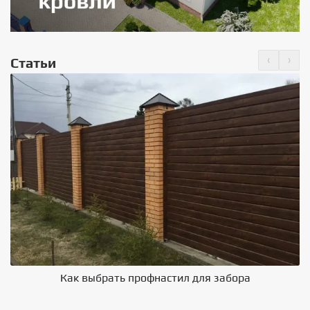
‹
›
Статьи
Как выбрать профнастил для забора
В