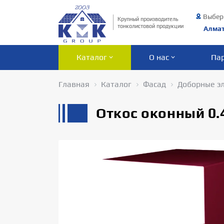
Выбер
Крупный производитель
тонколистовой продукции
Алма
Каталог
О нас
Па
Главная
Каталог
Фасад
Доборные э
Откос оконный 0.