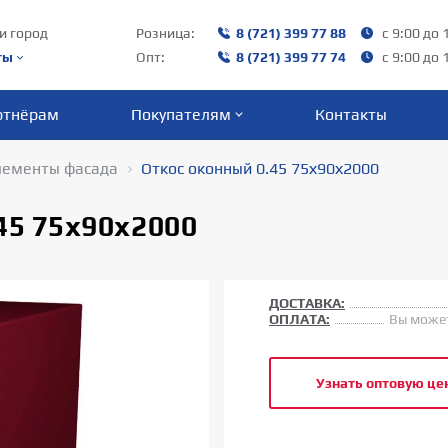
и город
Розница:
8 (721) 399 77 88
с 9:00 до 
ты
Опт:
8 (721) 399 77 74
с 9:00 до 
ртнёрам
Покупателям
Контакты
лементы фасада
Откос оконный 0.45 75х90х2000
45 75х90х2000
ДОСТАВКА:
ОПЛАТА:
Вы может
Узнать оптовую це