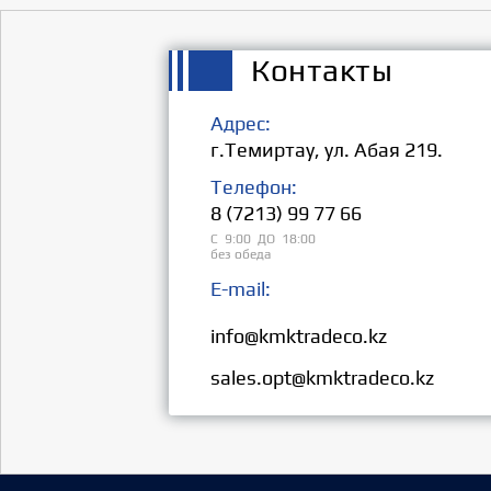
Контакты
Адрес:
г.Темиртау, ул. Абая 219.
Телефон:
8 (7213) 99 77 66
С 9:00 ДО 18:00
без обеда
E-mail:
Розница:
info@kmktradeco.kz
Опт:
sales.opt@kmktradeco.kz