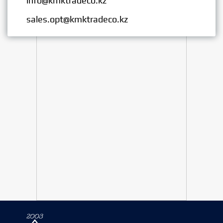
info@kmktradeco.kz
Опт:
sales.opt@kmktradeco.kz