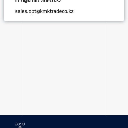
info@kmktradeco.kz
Опт:
sales.opt@kmktradeco.kz