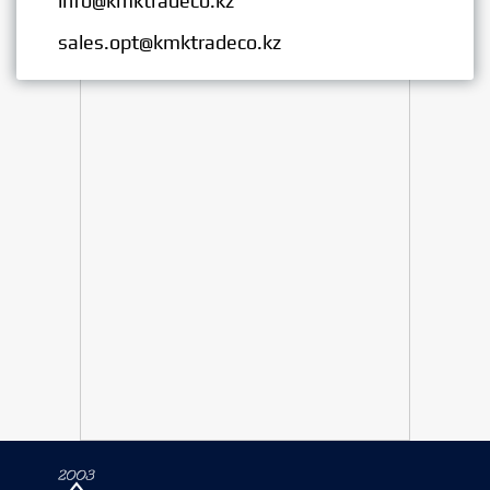
info@kmktradeco.kz
Опт:
sales.opt@kmktradeco.kz