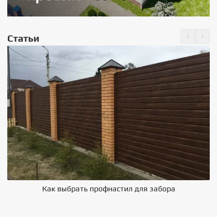
‹
›
Статьи
Как выбрать профнастил для забора
В