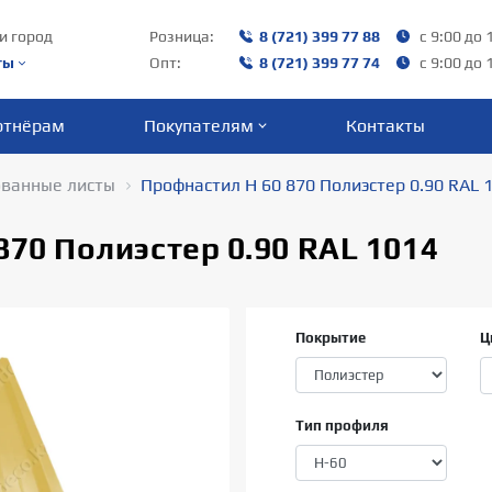
и город
Розница:
8 (721) 399 77 88
с 9:00 до 
ты
Опт:
8 (721) 399 77 74
с 9:00 до 
ртнёрам
Покупателям
Контакты
ванные листы
Профнастил Н 60 870 Полиэстер 0.90 RAL 
870 Полиэстер 0.90 RAL 1014
Покрытие
Ц
Тип профиля