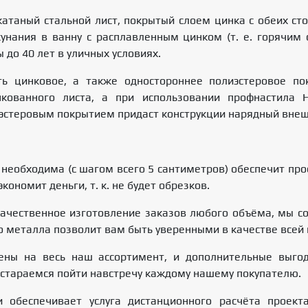
атаный стальной лист, покрытый слоем цинка с обеих стор
унания в ванну с расплавленным цинком (т. е. горячим 
 до 40 лет в уличных условиях.
ть цинковое, а также одностороннее полиэстеровое по
кованного листа, а при использовании профнастила Н
эстеровым покрытием придаст конструкции нарядный внеш
 необходима (с шагом всего 5 сантиметров) обеспечит пр
ономит деньги, т. к. не будет обрезков.
ачественное изготовление заказов любого объёма, мы со
о металла позволит вам быть уверенными в качестве всей
ны на весь наш ассортимент, и дополнительные выгод
стараемся пойти навстречу каждому нашему покупателю.
и обеспечивает услуга дистанционного расчёта прое