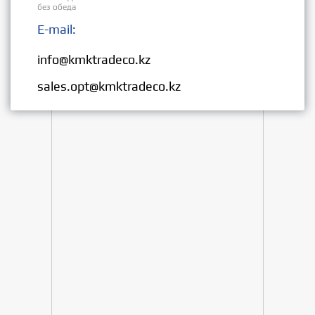
без обеда
E-mail:
Розница:
info@kmktradeco.kz
Опт:
sales.opt@kmktradeco.kz