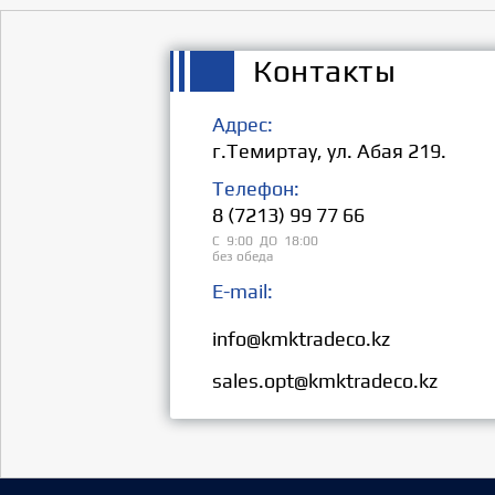
Контакты
Адрес:
г.Темиртау, ул. Абая 219.
Телефон:
8 (7213) 99 77 66
С 9:00 ДО 18:00
без обеда
E-mail:
Розница:
info@kmktradeco.kz
Опт:
sales.opt@kmktradeco.kz