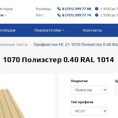
и город
Розница:
8 (721) 399 77 88
с 9:00 до 
ты
Опт:
8 (721) 399 77 74
с 9:00 до 
ртнёрам
Покупателям
Контакты
ванные листы
Профнастил НС 21 1070 Полиэстер 0.40 RA
 1070 Полиэстер 0.40 RAL 1014
Покрытие
Ц
Тип профиля