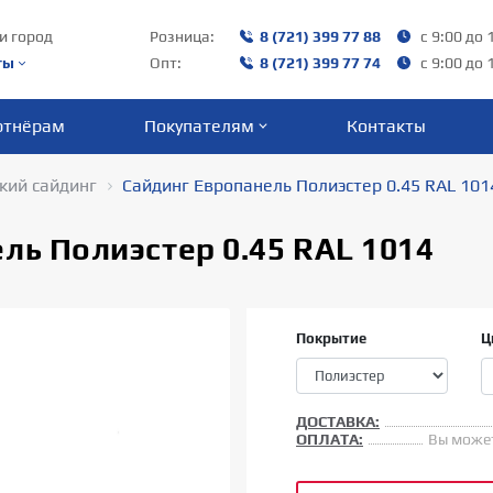
и город
Розница:
8 (721) 399 77 88
с 9:00 до 
ты
Опт:
8 (721) 399 77 74
с 9:00 до 
ртнёрам
Покупателям
Контакты
кий сайдинг
Сайдинг Европанель Полиэстер 0.45 RAL 101
ль Полиэстер 0.45 RAL 1014
Покрытие
Ц
ДОСТАВКА:
ОПЛАТА:
Вы может