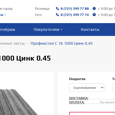
и город
Розница:
8 (721) 399 77 88
с 9:00 до 
ты
Опт:
8 (721) 399 77 74
с 9:00 до 
ртнёрам
Покупателям
Контакты
анные листы
Профнастил С 16 1000 Цинк 0.45
1000 Цинк 0.45
Покрытие
Т
ДОСТАВКА:
ОПЛАТА:
Вы может