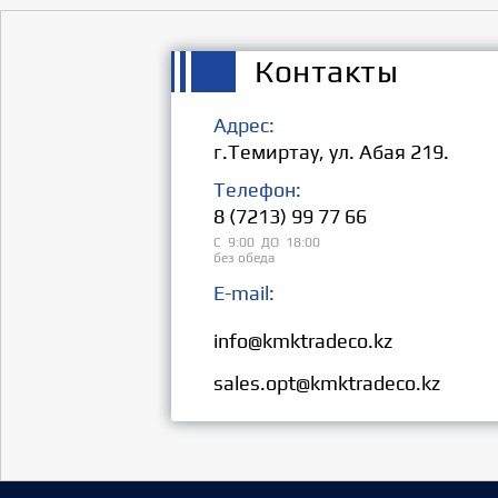
Контакты
Адрес:
г.Темиртау, ул. Абая 219.
Телефон:
8 (7213) 99 77 66
С 9:00 ДО 18:00
без обеда
E-mail:
Розница:
info@kmktradeco.kz
Опт:
sales.opt@kmktradeco.kz